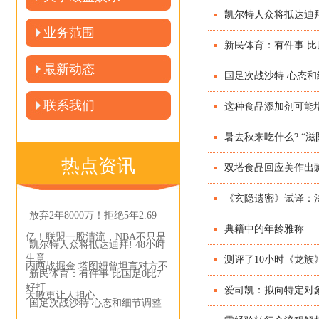
凯尔特人众将抵达迪拜
业务范围
新民体育：有件事 比
最新动态
国足次战沙特 心态
联系我们
这种食品添加剂可能
暑去秋来吃什么? “
热点资讯
双塔食品回应美作出
《玄隐遗密》试译：
放弃2年8000万！拒绝5年2.69
典籍中的年龄雅称
亿！联盟一股清流，NBA不只是
凯尔特人众将抵达迪拜! 48小时
生意
测评了10小时《龙
内两战掘金 塔图姆曾坦言对方不
新民体育：有件事 比国足0比7
好打
爱司凯：拟向特定对象
大败更让人担心……
国足次战沙特 心态和细节调整