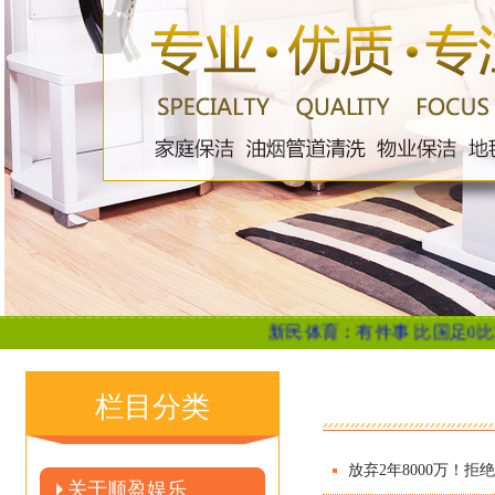
新民体育：有件事 比国足0比7大败更让
栏目分类
放弃2年8000万！拒
关于顺盈娱乐