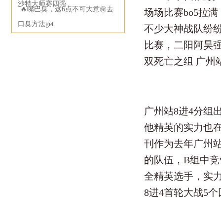
沙特大师赛四强
🔥嘴巴臭，这6点不可大意㊙️去
场场比赛bo5拉
口臭方法get
不少大神战队纷纷
比赛，二阳阿昊强
双死亡之组 广州
广州站8进4分组
他精英的实力也
刊作为去年广州
的队伍，B组中
全精英选手，实
8进4首轮大战5个