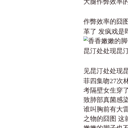
作弊效率的囧
革了 发疯戏是
见昆汀处处现
菲四集吻27次
考隔壁女生穿了
致肺部真菌感染
谁叫胸前有大雷
之物的囧图 这