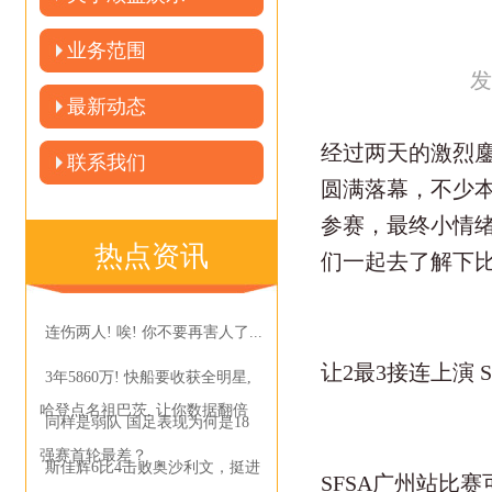
业务范围
发
最新动态
经过两天的激烈鏖
联系我们
圆满落幕，不少
参赛，最终小情绪
热点资讯
们一起去了解下
连伤两人! 唉! 你不要再害人了...
让2最3接连上演 
3年5860万! 快船要收获全明星,
哈登点名祖巴茨, 让你数据翻倍
同样是弱队 国足表现为何是18
强赛首轮最差？
斯佳辉6比4击败奥沙利文，挺进
SFSA广州站比