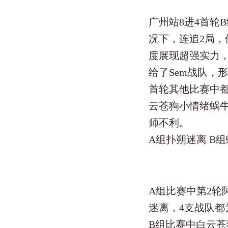
广州站8进4首轮
况下，连追2局
度展现超强实力
给了Sem战队，
首轮其他比赛中都
云苍狗小情绪蜗牛
师不利。
A组扑朔迷离 B
A组比赛中第2轮
迷离，4支战队都
B组比赛中白云苍