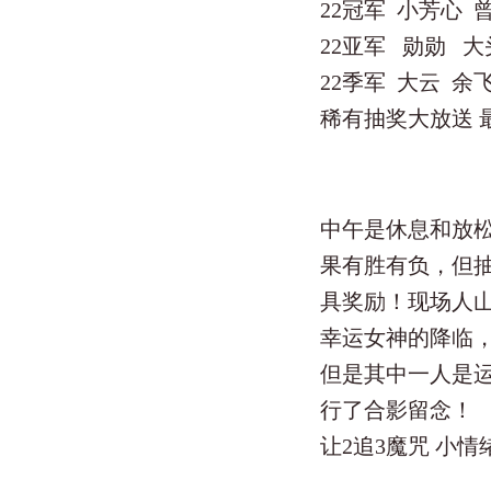
22冠军 小芳心 
22亚军 勋勋 大
22季军 大云 余
稀有抽奖大放送 
中午是休息和放
果有胜有负，但
具奖励！现场人
幸运女神的降临
但是其中一人是
行了合影留念！
让2追3魔咒 小