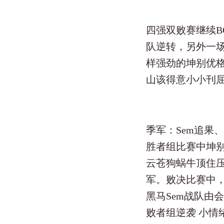
四强双败赛继续B
队逆转，另外一场
样强劲的坤别优
山该得意小小刊
季军：Sem追果、
胜者组比赛中坤别
云苍狗蜗牛顶住
军。败决比赛中，
黑马Sem战队由
败者组逆袭 小情